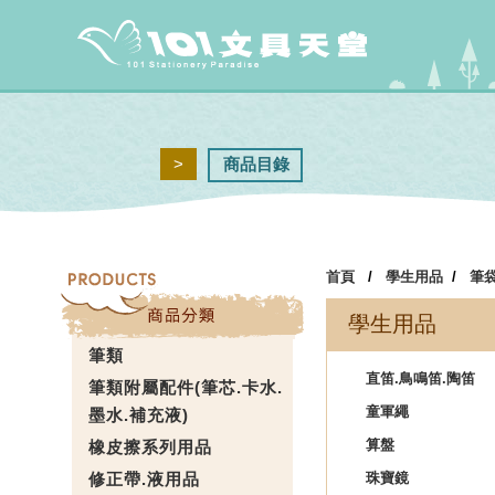
>
商品目錄
首頁
/
學生用品
/
筆
學生用品
筆類
直笛.鳥鳴笛.陶笛
筆類附屬配件(筆芯.卡水.
童軍繩
墨水.補充液)
算盤
橡皮擦系列用品
修正帶.液用品
珠寶鏡