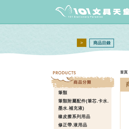
>
商品目錄
首頁
筆類
筆類附屬配件(筆芯.卡水.
墨水.補充液)
橡皮擦系列用品
修正帶.液用品