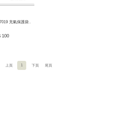
47019 充氣保護袋..
100
$
1
上頁
下頁
尾頁