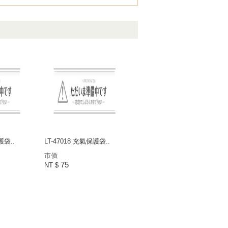
護袋..
LT-47018 充氣保護袋..
市價
75
NT $