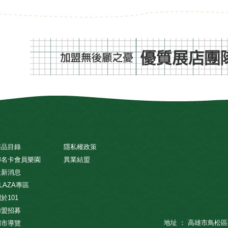
商品目錄
隱私權政策
聯名卡會員樂園
異業結盟
最新消息
LAZA專區
於101
加盟招募
地址 ： 高雄市鳥松區
門市導覽