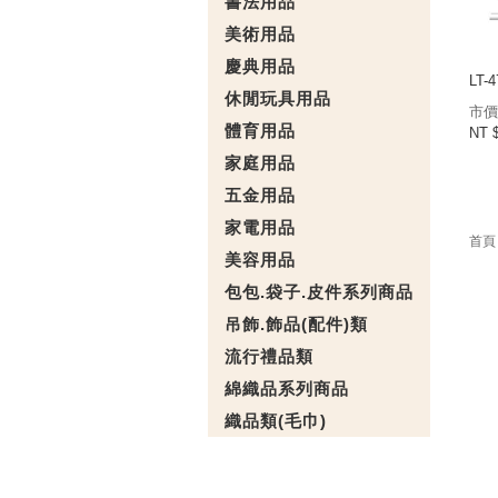
書法用品
美術用品
慶典用品
LT-
休閒玩具用品
市價
體育用品
NT 
家庭用品
五金用品
家電用品
首頁
美容用品
包包.袋子.皮件系列商品
吊飾.飾品(配件)類
流行禮品類
綿織品系列商品
織品類(毛巾)