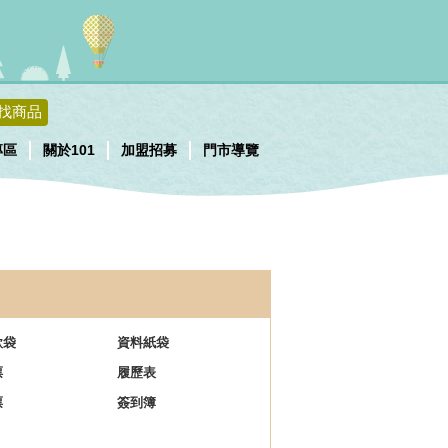
找商品
專區
關於101
加盟招募
門市導覽
款袋
資料紙袋
票
履歷表
票
簽到簿