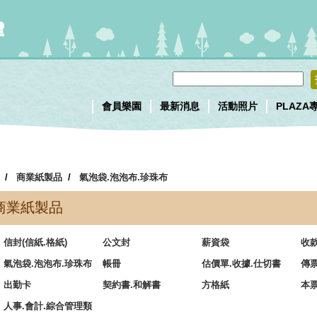
會員樂園
最新消息
活動照片
PLAZA
/
商業紙製品
/
氣泡袋.泡泡布.珍珠布
商業紙製品
信封(信紙.格紙)
公文封
薪資袋
收
氣泡袋.泡泡布.珍珠布
帳冊
估價單.收據.仕切書
傳
出勤卡
契約書.和解書
方格紙
本
人事.會計.綜合管理類