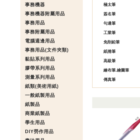
事務機器
極太筆
事務機器附屬用品
簽名筆
事務用品
勾邊筆
事務附屬用品
工業筆
電腦週邊用品
免削鉛筆
事務用品(文件夾類)
紙捲筆
黏貼系列用品
高級筆
膠帶系列用品
繪布筆.繪圖筆
測量系列用品
傳真筆
紙類(美術用紙)
一般紙製用品
紙製品
商業紙製品
學生用品
DIY勞作用品