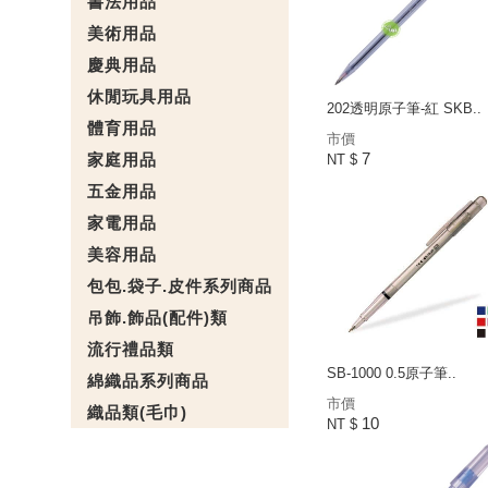
書法用品
美術用品
慶典用品
休閒玩具用品
202透明原子筆-紅 SKB..
體育用品
市價
7
家庭用品
NT $
五金用品
家電用品
美容用品
包包.袋子.皮件系列商品
吊飾.飾品(配件)類
流行禮品類
SB-1000 0.5原子筆..
綿織品系列商品
市價
織品類(毛巾)
10
NT $