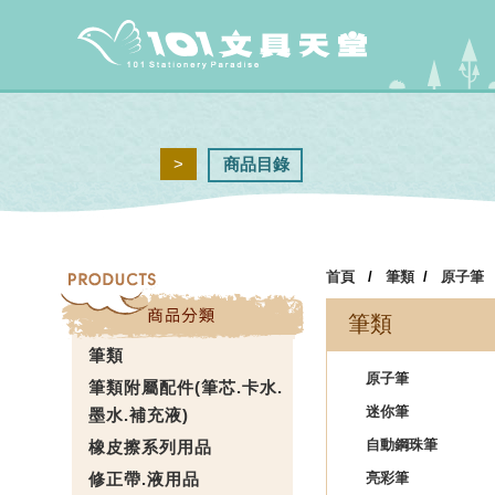
>
商品目錄
首頁
/
筆類
/
原子筆
筆類
筆類
原子筆
筆類附屬配件(筆芯.卡水.
迷你筆
墨水.補充液)
自動鋼珠筆
橡皮擦系列用品
修正帶.液用品
亮彩筆