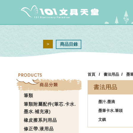
>
商品目錄
首頁
/
書法用品
/
墨
書法用品
筆類
墨汁.墨滴
筆類附屬配件(筆芯.卡水.
墨筆卡水.筆頭
墨水.補充液)
文鎮
橡皮擦系列用品
修正帶.液用品