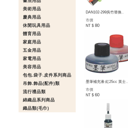
書法用品
美術用品
DAN102-299吳竹替換..
慶典用品
市價
休閒玩具用品
80
NT $
體育用品
家庭用品
五金用品
家電用品
美容用品
包包.袋子.皮件系列商品
墨筆補充液-紅25cc 英士..
吊飾.飾品(配件)類
市價
流行禮品類
60
NT $
綿織品系列商品
織品類(毛巾)