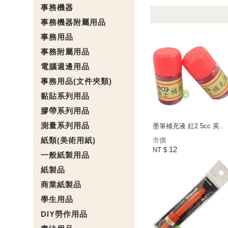
事務機器
事務機器附屬用品
事務用品
事務附屬用品
電腦週邊用品
事務用品(文件夾類)
黏貼系列用品
膠帶系列用品
測量系列用品
墨筆補充液 紅2.5cc 英..
紙類(美術用紙)
市價
12
NT $
一般紙製用品
紙製品
商業紙製品
學生用品
DIY勞作用品