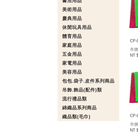
書法用品
美術用品
慶典用品
休閒玩具用品
體育用品
CP-
家庭用品
市價
五金用品
NT 
家電用品
美容用品
包包.袋子.皮件系列商品
吊飾.飾品(配件)類
流行禮品類
綿織品系列商品
CP-
織品類(毛巾)
市價
NT 