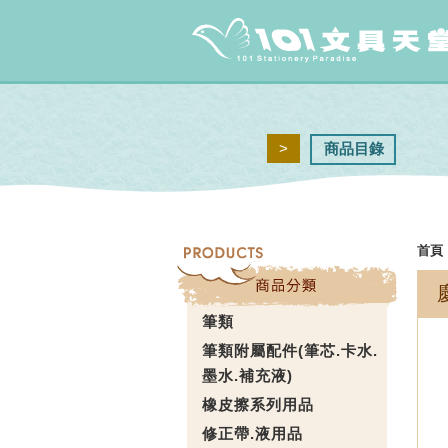
>
商品目錄
首頁
筆類
筆類附屬配件(筆芯.卡水.
墨水.補充液)
橡皮擦系列用品
修正帶.液用品