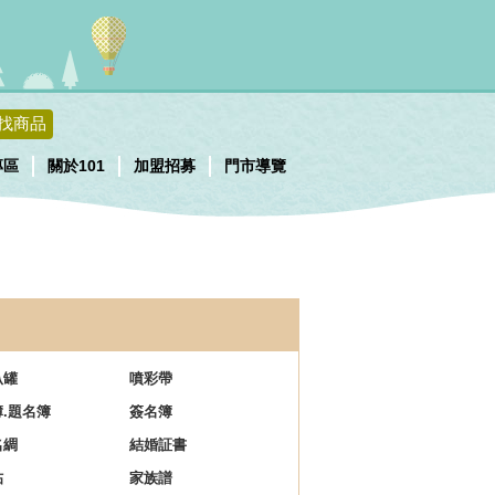
找商品
專區
關於101
加盟招募
門市導覽
叭罐
噴彩帶
.題名簿
簽名簿
名綢
結婚証書
帖
家族譜