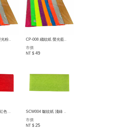
螢光粉..
CP-008 縐紋紙 螢光藍..
市價
49
NT $
紅色 ..
SCW004 皺紋紙 淺綠 ..
市價
25
NT $