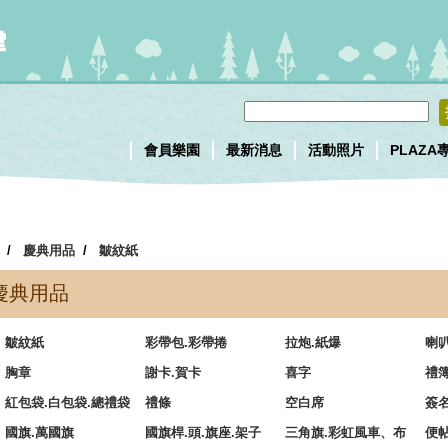
會員樂園
最新消息
活動照片
PLAZA
/
慶典用品
/
皺紋紙
慶典用品
皺紋紙
彩帶包.彩帶捲
拉炮.紙爆
喇
胸章
謝卡.賀卡
喜字
禮簿
紅包袋.白包袋.總禮袋
禮條
空白席
簽
國旗.萬國旗
國旗桿.頭.旗座.架子
三角旗.彩虹風車、布
便