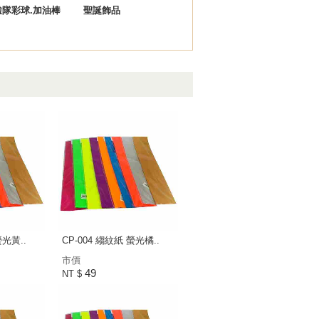
啦隊彩球.加油棒
聖誕飾品
螢光黃..
CP-004 縐紋紙 螢光橘..
市價
49
NT $