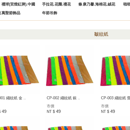
禮球(宮燈紅牌).中國
手拉花.花圈.禮花
條
康乃馨.海棉花.絨花
啦
龍
萬聖節飾品
年節吊飾
皺紋紙
001 縐紋紙 金 ..
CP-002 縐紋紙 銀 ..
CP-003 縐紋紙 
市價
市價
49
49
49
$
NT $
NT $