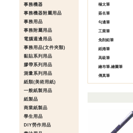
事務機器
極太筆
事務機器附屬用品
簽名筆
事務用品
勾邊筆
事務附屬用品
工業筆
電腦週邊用品
免削鉛筆
事務用品(文件夾類)
紙捲筆
黏貼系列用品
高級筆
膠帶系列用品
繪布筆.繪圖筆
測量系列用品
傳真筆
紙類(美術用紙)
一般紙製用品
紙製品
商業紙製品
學生用品
DIY勞作用品