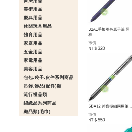
書法用品
美術用品
慶典用品
休閒玩具用品
B2A1手帳兩色原子筆 黑
體育用品
桿..
家庭用品
市價
320
NT $
五金用品
家電用品
美容用品
包包.袋子.皮件系列商品
吊飾.飾品(配件)類
流行禮品類
綿織品系列商品
SBA12 紳寶極細兩用筆 ..
織品類(毛巾)
市價
550
NT $