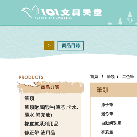
>
商品目錄
首頁
/
筆類
/
二色筆
筆類
筆類
原子筆
筆類附屬配件(筆芯.卡水.
迷你筆
墨水.補充液)
自動鋼珠筆
橡皮擦系列用品
修正帶.液用品
亮彩筆