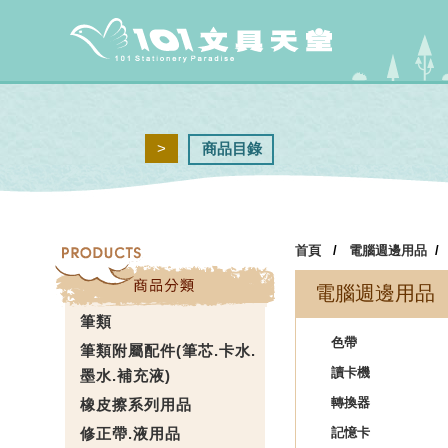
>
商品目錄
首頁
/
電腦週邊用品
電腦週邊用品
筆類
色帶
筆類附屬配件(筆芯.卡水.
讀卡機
墨水.補充液)
轉換器
橡皮擦系列用品
修正帶.液用品
記憶卡