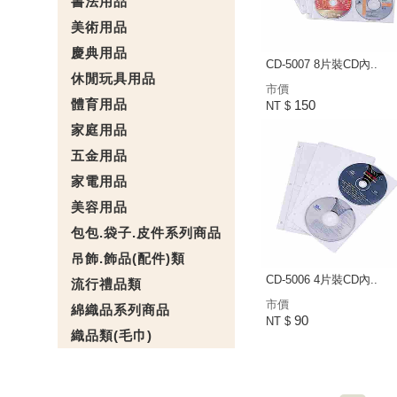
書法用品
美術用品
慶典用品
CD-5007 8片裝CD內..
休閒玩具用品
市價
體育用品
150
NT $
家庭用品
五金用品
家電用品
美容用品
包包.袋子.皮件系列商品
吊飾.飾品(配件)類
CD-5006 4片裝CD內..
流行禮品類
市價
綿織品系列商品
90
NT $
織品類(毛巾)