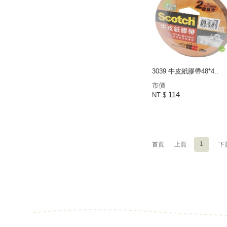
3039 牛皮紙膠帶48*4..
市價
114
NT $
1
首頁
上頁
下