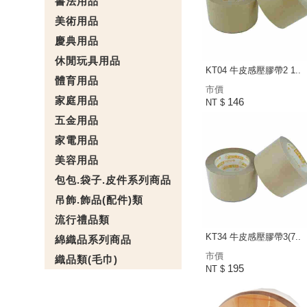
書法用品
美術用品
慶典用品
休閒玩具用品
KT04 牛皮感壓膠帶2 1..
體育用品
市價
家庭用品
146
NT $
五金用品
家電用品
美容用品
包包.袋子.皮件系列商品
吊飾.飾品(配件)類
流行禮品類
KT34 牛皮感壓膠帶3(7..
綿織品系列商品
市價
織品類(毛巾)
195
NT $