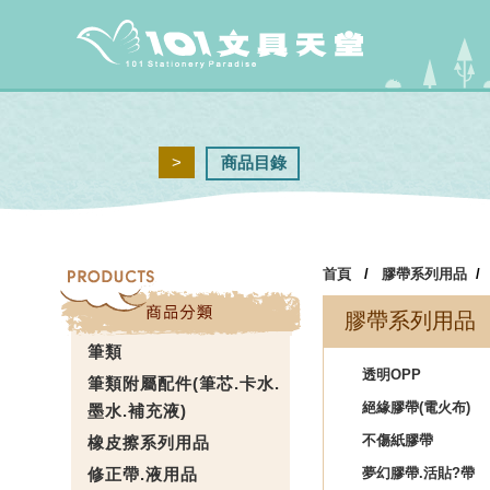
>
商品目錄
首頁
/
膠帶系列用品
膠帶系列用品
筆類
透明OPP
筆類附屬配件(筆芯.卡水.
絕緣膠帶(電火布)
墨水.補充液)
不傷紙膠帶
橡皮擦系列用品
修正帶.液用品
夢幻膠帶.活貼?帶