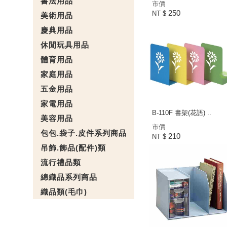
書法用品
市價
250
NT $
美術用品
慶典用品
休閒玩具用品
體育用品
家庭用品
五金用品
家電用品
B-110F 書架(花語) ..
美容用品
市價
包包.袋子.皮件系列商品
210
NT $
吊飾.飾品(配件)類
流行禮品類
綿織品系列商品
織品類(毛巾)