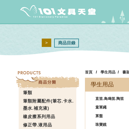
>
商品目錄
首頁
/
學生用品
/
書
學生用品
筆類
直笛.鳥鳴笛.陶笛
筆類附屬配件(筆芯.卡水.
童軍繩
墨水.補充液)
算盤
橡皮擦系列用品
修正帶.液用品
珠寶鏡