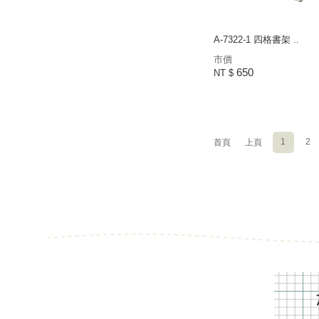
A-7322-1 四格書架 ..
市價
650
NT $
1
2
首頁
上頁