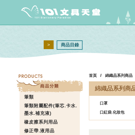
>
商品目錄
首頁
/
綿織品系列商品
綿織品系列商
筆類
口罩
筆類附屬配件(筆芯.卡水.
口紅袋.化妝包
墨水.補充液)
橡皮擦系列用品
修正帶.液用品