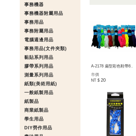
事務機器
事務機器附屬用品
事務用品
事務附屬用品
電腦週邊用品
事務用品(文件夾類)
黏貼系列用品
膠帶系列用品
A-2178 扁型彩色鞋帶8..
測量系列用品
市價
20
NT $
紙類(美術用紙)
一般紙製用品
紙製品
商業紙製品
學生用品
DIY勞作用品