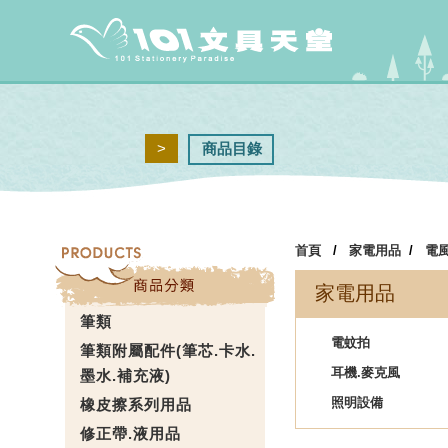
>
商品目錄
首頁
/
家電用品
/
電
家電用品
筆類
電蚊拍
筆類附屬配件(筆芯.卡水.
耳機.麥克風
墨水.補充液)
照明設備
橡皮擦系列用品
修正帶.液用品