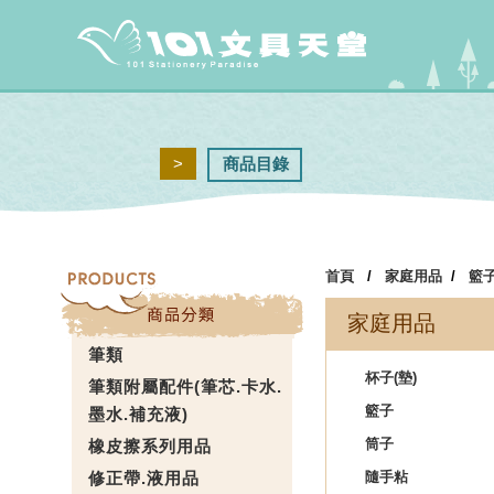
>
商品目錄
首頁
/
家庭用品
/
籃
家庭用品
筆類
杯子(墊)
筆類附屬配件(筆芯.卡水.
籃子
墨水.補充液)
筒子
橡皮擦系列用品
修正帶.液用品
隨手粘