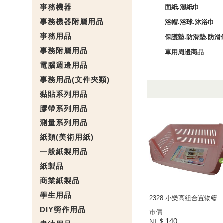
事務機器
面紙.濕紙巾
事務機器附屬用品
浴帽.浴球.沐浴巾
事務用品
保護墊.防滑墊.防滑
事務附屬用品
車用周邊商品
電腦週邊用品
事務用品(文件夾類)
黏貼系列用品
膠帶系列用品
測量系列用品
紙類(美術用紙)
一般紙製用品
紙製品
商業紙製品
學生用品
2328 小樂高組合置物籃 ..
DIY勞作用品
市價
140
NT $