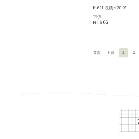
K-621 長積木20.9*..
市價
66
NT $
1
2
首頁
上頁