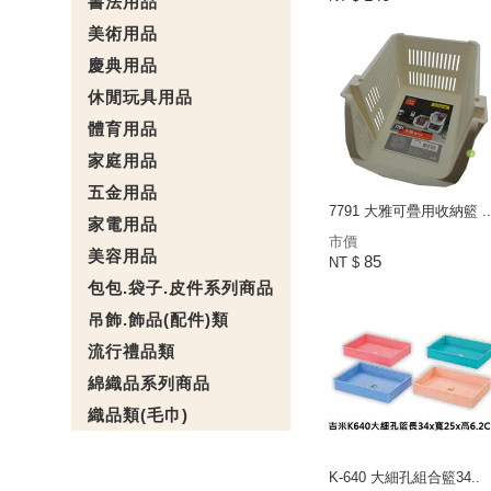
書法用品
美術用品
慶典用品
休閒玩具用品
體育用品
家庭用品
五金用品
7791 大雅可疊用收納籃 ..
家電用品
市價
美容用品
85
NT $
包包.袋子.皮件系列商品
吊飾.飾品(配件)類
流行禮品類
綿織品系列商品
織品類(毛巾)
K-640 大細孔組合籃34..