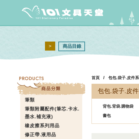
>
商品目錄
首頁
/
包包.袋子.皮件
包包.袋子.皮
筆類
背包.背袋.購物袋
筆類附屬配件(筆芯.卡水.
書包
墨水.補充液)
橡皮擦系列用品
修正帶.液用品