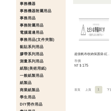
事務機器
事務機器附屬用品
事務用品
事務附屬用品
電腦週邊用品
事務用品(文件夾類)
黏貼系列用品
膠帶系列用品
超值帆布收納保護袋-紅..
測量系列用品
市價
175
NT $
紙類(美術用紙)
一般紙製用品
紙製品
商業紙製品
1
首頁
上頁
下
學生用品
DIY勞作用品