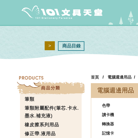
>
商品目錄
首頁
/
電腦週邊用品
電腦週邊用品
筆類
色帶
筆類附屬配件(筆芯.卡水.
讀卡機
墨水.補充液)
轉換器
橡皮擦系列用品
修正帶.液用品
記憶卡