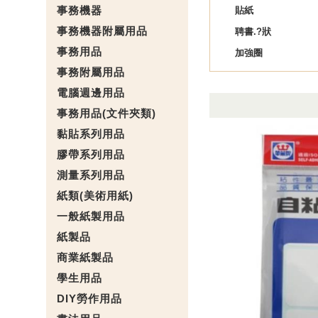
事務機器
貼紙
事務機器附屬用品
聘書.?狀
事務用品
加強圈
事務附屬用品
電腦週邊用品
事務用品(文件夾類)
黏貼系列用品
膠帶系列用品
測量系列用品
紙類(美術用紙)
一般紙製用品
紙製品
商業紙製品
學生用品
DIY勞作用品