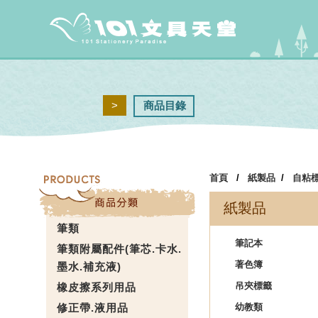
>
商品目錄
首頁
/
紙製品
/
自粘
紙製品
筆類
筆記本
筆類附屬配件(筆芯.卡水.
著色簿
墨水.補充液)
吊夾標籤
橡皮擦系列用品
修正帶.液用品
幼教類