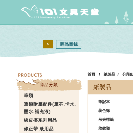
>
商品目錄
首頁
/
紙製品
/
分段
紙製品
筆類
筆記本
筆類附屬配件(筆芯.卡水.
著色簿
墨水.補充液)
吊夾標籤
橡皮擦系列用品
修正帶.液用品
幼教類