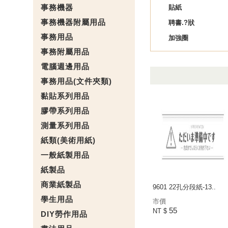
事務機器
貼紙
事務機器附屬用品
聘書.?狀
事務用品
加強圈
事務附屬用品
電腦週邊用品
事務用品(文件夾類)
黏貼系列用品
膠帶系列用品
測量系列用品
紙類(美術用紙)
一般紙製用品
紙製品
商業紙製品
9601 22孔分段紙-13..
學生用品
市價
55
NT $
DIY勞作用品