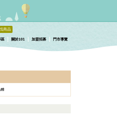
找商品
專區
關於101
加盟招募
門市導覽
色精