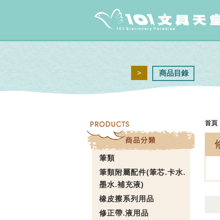
>
商品目錄
首頁
筆類
筆類附屬配件(筆芯.卡水.
墨水.補充液)
橡皮擦系列用品
修正帶.液用品