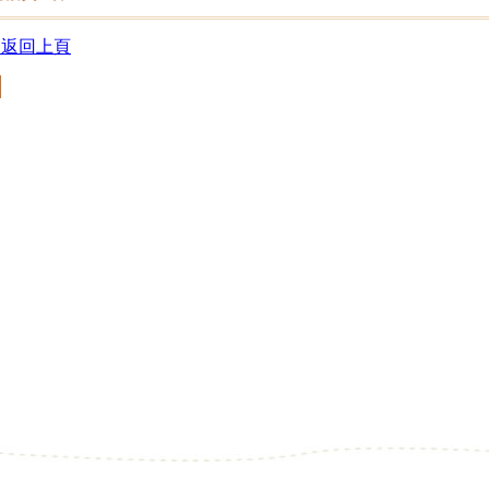
 返回上頁
回