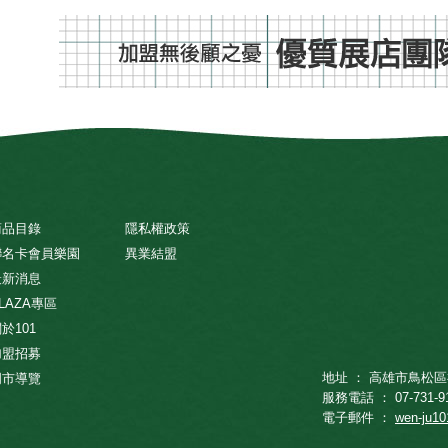
商品目錄
隱私權政策
聯名卡會員樂園
異業結盟
最新消息
LAZA專區
於101
加盟招募
地址 ： 高雄市鳥松區
門市導覽
服務電話 ： 07-731-9
電子郵件 ：
wen-ju1