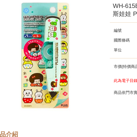
WH-615
斯娃娃 P
編號
國際條碼
單位
市價(特價商品
此為電子目
商品依門市
品介紹