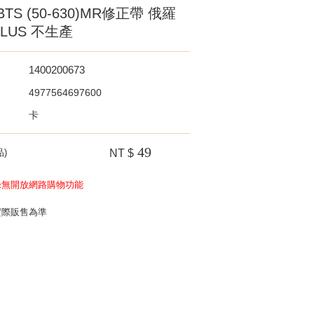
BTS (50-630)MR修正帶 俄羅
LUS 不生產
1400200673
4977564697600
卡
49
)
NT $
錄無開放網路購物功能
實際販售為準