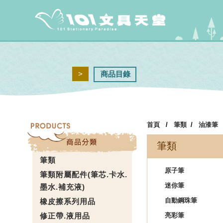
>
商品目錄
首頁
/
筆類
/
油漆筆
筆類
筆類
原子筆
筆類附屬配件(筆芯.卡水.
迷你筆
墨水.補充液)
自動鋼珠筆
橡皮擦系列用品
修正帶.液用品
亮彩筆