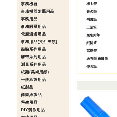
事務機器
極太筆
事務機器附屬用品
簽名筆
事務用品
勾邊筆
事務附屬用品
工業筆
電腦週邊用品
免削鉛筆
事務用品(文件夾類)
紙捲筆
黏貼系列用品
高級筆
膠帶系列用品
繪布筆.繪圖筆
測量系列用品
傳真筆
紙類(美術用紙)
一般紙製用品
紙製品
商業紙製品
學生用品
DIY勞作用品