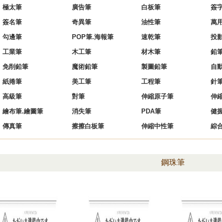
極太筆
廣告筆
白板筆
簽
簽名筆
奇異筆
油性筆
萬
勾邊筆
POP筆.海報筆
速乾筆
投
工業筆
木工筆
材木筆
鉛
免削鉛筆
魔術鉛筆
製圖鉛筆
自
紙捲筆
美工筆
工程筆
針
高級筆
對筆
伸縮原子筆
伸
繪布筆.繪圖筆
消失筆
PDA筆
健
傳真筆
擦擦白板筆
伸縮中性筆
綜
鋼珠筆