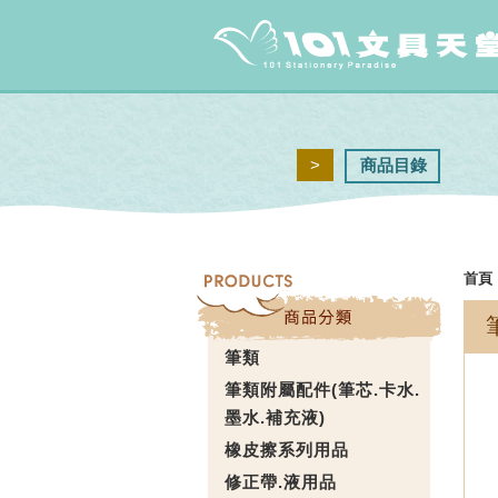
>
商品目錄
首頁
筆類
筆類附屬配件(筆芯.卡水.
墨水.補充液)
橡皮擦系列用品
修正帶.液用品