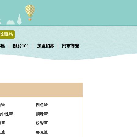
找商品
專區
關於101
加盟招募
門市導覽
色筆
四色筆
動中性筆
鋼珠筆
凍筆
粉彩筆
光筆
麥克筆