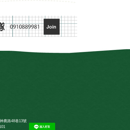
神農路48巷13號
101