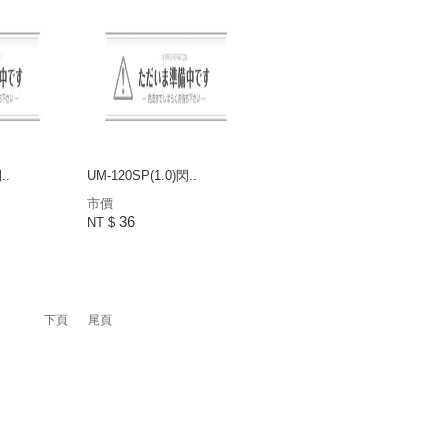
..
UM-120SP(1.0)閃..
市價
36
NT $
下頁
尾頁