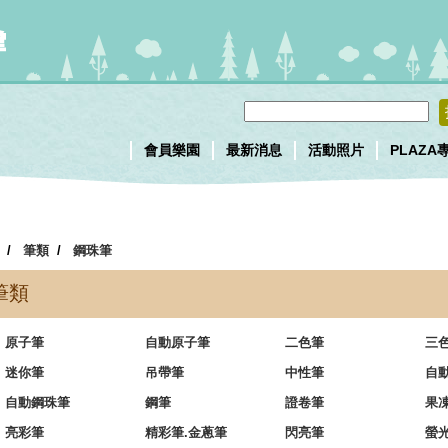
會員樂園
最新消息
活動照片
PLAZA
/
筆類
/
鋼珠筆
筆類
原子筆
自動原子筆
二色筆
三
迷你筆
吊帶筆
中性筆
自
自動鋼珠筆
鋼筆
證卷筆
果
亮彩筆
精彩筆.金蔥筆
閃亮筆
螢