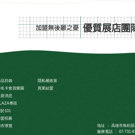
商品目錄
隱私權政策
聯名卡會員樂園
異業結盟
最新消息
LAZA專區
於101
加盟招募
地址 ： 高雄市鳥松區
門市導覽
服務電話 ： 07-731-9