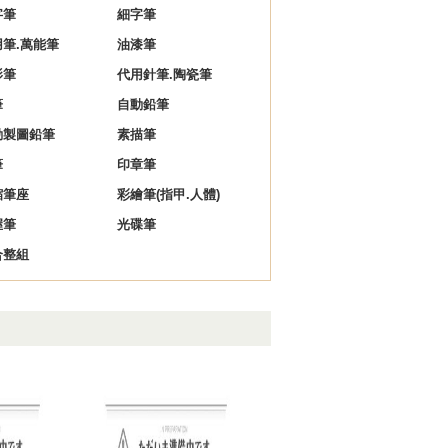
字筆
細字筆
用筆.萬能筆
油漆筆
影筆
代用針筆.陶瓷筆
筆
自動鉛筆
動製圖鉛筆
素描筆
筆
印章筆
縮筆座
彩繪筆(指甲.人體)
握筆
光碟筆
合整組