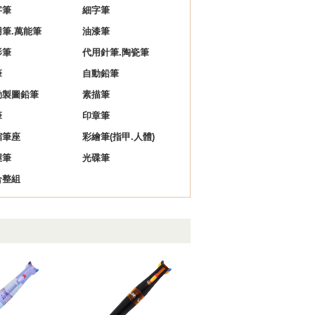
字筆
細字筆
用筆.萬能筆
油漆筆
影筆
代用針筆.陶瓷筆
筆
自動鉛筆
動製圖鉛筆
素描筆
筆
印章筆
縮筆座
彩繪筆(指甲.人體)
握筆
光碟筆
合整組