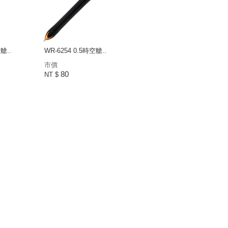
艙..
WR-6254 0.5時空艙..
市價
80
NT $