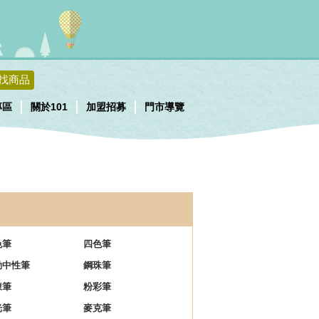
找商品
專區
關於101
加盟招募
門市導覽
色筆
四色筆
動中性筆
鋼珠筆
凍筆
粉彩筆
光筆
麥克筆