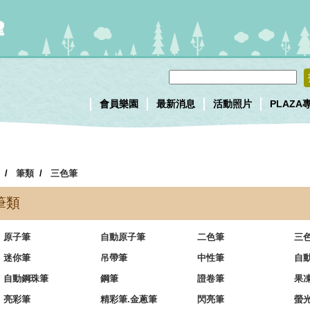
會員樂園
最新消息
活動照片
PLAZA
/
筆類
/
三色筆
筆類
原子筆
自動原子筆
二色筆
三
迷你筆
吊帶筆
中性筆
自
自動鋼珠筆
鋼筆
證卷筆
果
亮彩筆
精彩筆.金蔥筆
閃亮筆
螢