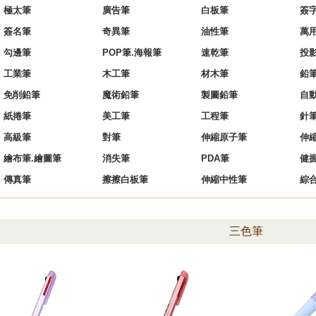
極太筆
廣告筆
白板筆
簽
簽名筆
奇異筆
油性筆
萬
勾邊筆
POP筆.海報筆
速乾筆
投
工業筆
木工筆
材木筆
鉛
免削鉛筆
魔術鉛筆
製圖鉛筆
自
紙捲筆
美工筆
工程筆
針
高級筆
對筆
伸縮原子筆
伸
繪布筆.繪圖筆
消失筆
PDA筆
健
傳真筆
擦擦白板筆
伸縮中性筆
綜
三色筆