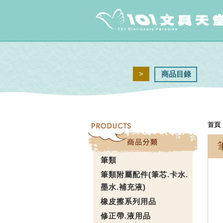
>
商品目錄
首頁
筆類
筆類附屬配件(筆芯.卡水.
墨水.補充液)
橡皮擦系列用品
修正帶.液用品